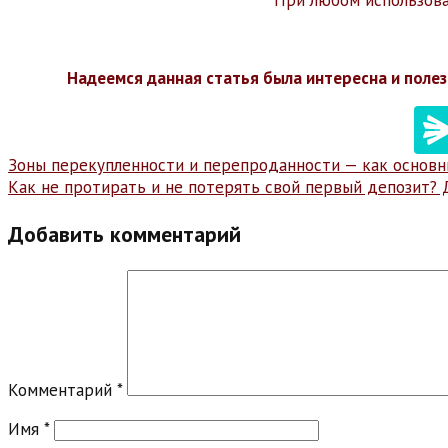
При любом использован
Надеемся данная статья была интересна и полез
Навигация
Зоны перекупленности и перепроданности — как основн
Как не протирать и не потерять свой первый депозит? 
по
записям
Добавить комментарий
Комментарий
*
Имя
*