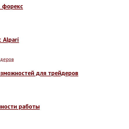
а форекс
 Alpari
возможностей для трейдеров
енности работы