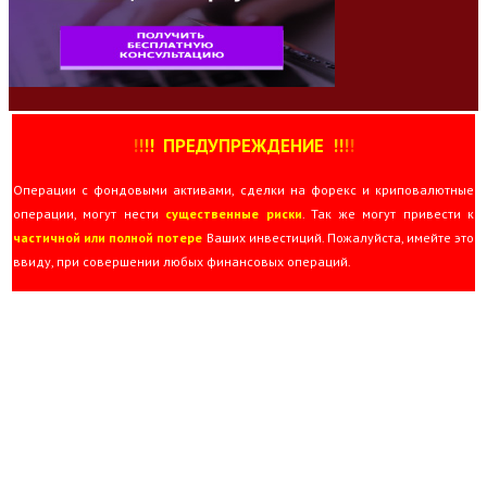
!
!
!
!
ПРЕДУПРЕЖДЕНИЕ
!!
!
!
Операции с фондовыми активами, сделки на форекс и криповалютные
операции, могут нести
существенные риски
. Так же могут привести к
частичной или полной потере
Ваших инвестиций. Пожалуйста, имейте это
ввиду, при совершении любых финансовых операций.