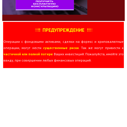
!
!
!
!
ПРЕДУПРЕЖДЕНИЕ
!!
!
!
Операции с фондовыми активами, сделки на форекс и криповалютные
операции, могут нести
существенные риски
. Так же могут привести к
частичной или полной потере
Ваших инвестиций. Пожалуйста, имейте это
ввиду, при совершении любых финансовых операций.