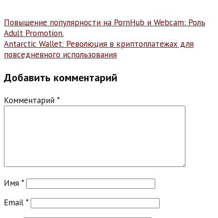
Навигация
Повышение популярности на PornHub и Webcam: Роль
Adult Promotion.
по
Antarctic Wallet: Революция в криптоплатежах для
записям
повседневного использования
Добавить комментарий
Комментарий
*
Имя
*
Email
*