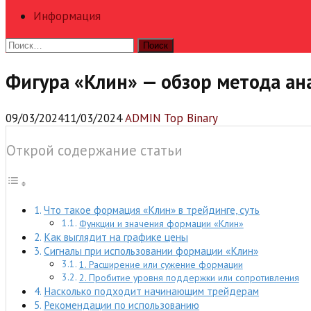
Информация
Найти:
Фигура «Клин» — обзор метода ан
09/03/2024
11/03/2024
ADMIN Top Binary
Открой содержание статьи
Что такое формация «Клин» в трейдинге, суть
Функции и значения формации «Клин»
Как выглядит на графике цены
Сигналы при использовании формации «Клин»
1. Расширение или сужение формации
2. Пробитие уровня поддержки или сопротивления
Насколько подходит начинающим трейдерам
Рекомендации по использованию