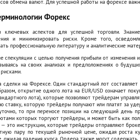
ов обмена валют. Для успешной работы на форексе важно
терминологии Форекс
 ключевых аспектов для успешной торговли. Знани
ения и минимизировать риски. Кроме того, осведом
ать профессиональную литературу и аналитические мате
е спекуляции с целью получения прибыли от изменения 
овываясь на своих анализах и предположениях о будущи
 рисками.
 сделки на Форексе. Один стандартный лот составляет 
бразом, открытие одного лота на EUR/USD означает поку
стандартного лота), которые позволяют трейдерам управл
ую ставку, которую трейдеры получают или платят за уд
уточно, то при переносе позиции на следующий день пр
ютами которых торгуют трейдеры, и может быть как пол
) — это инструкции, которые трейдеры отправляют броке
тную пару по текущей рыночной цене, ожидая роста ку
 ожидая падения курса. Ордера также могут содержать д