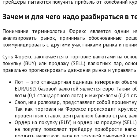
трейдеры пытаются получить прибыль от колебаний курс
Зачем и для чего надо разбираться в 
Понимание терминологии Форекс является одним из
анализировать рынок, принимать обоснованные реш
коммуницировать с другими участниками рынка и поним
Суть Форекс заключается в торговле валютами на основ
покупку (BUY) или продажу (SELL) валютных пар, осн
правильно прогнозировать движения рынка и управлять
Лот — это стандартная единица измерения объема
EUR/USD, базовой валютой является евро. Таким о
лоты (0,1 стандартного лота) и микро-лоты (0,01 
Своп, или ролловер, представляет собой процентн
Так как торговля на Форексе происходит круглос
процентных ставок центральных банков стран, вал
Ордер на покупку (BUY) и ордер на продажу (SELL
на покупку позволяет трейдеру приобрести валю
продать валютную пару по текущей рыночной цене,