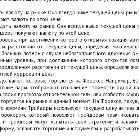
ь валюту на рынке. Она всегда ниже текущей цены рынка,
ают валюту по этой цене.
дать валюту на рынке. Она всегда выше текущей цены р
йдеры покупают валюту по этой цене.
уровень, при достижении которого открытая позиция авт
ом расстоянии от текущей цены, определяя максималь
т больших потерь в случае неблагоприятного движения ры
нный уровень, при достижении которого открытая пози
определенном расстоянии от текущей цены, определяя же
атной коррекции цены.
ух валют, которые торгуются на Форексе. Например, EUR
лютные пары отображают отношение стоимости одной ва
а своих прогнозах относительной силы или слабости кажд
в торгуется на рынке в данный момент. На Форексе, теку
го времени. Трейдеры используют текущую цену актива д
 брокером, который позволяет трейдерам практиковать
и, и трейдеры могут испытать свои стратегии и навыки
тформу, осваивать торговые инструменты и разрабатыват