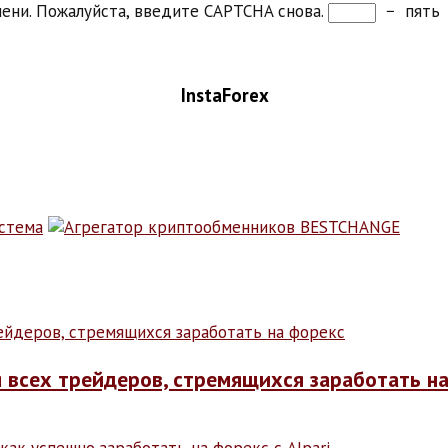
ени. Пожалуйста, введите CAPTCHA снова.
−
пять
InstaForex
я всех трейдеров, стремящихся заработать н